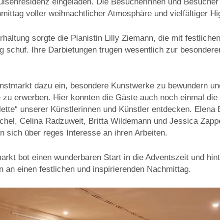
uisenresidenz eingeladen. Die Besucherinnen und Besucher 
ttag voller weihnachtlicher Atmosphäre und vielfältiger Hig
haltung sorgte die Pianistin Lilly Ziemann, die mit festliche
 schuf. Ihre Darbietungen trugen wesentlich zur besonder
Kunstmarkt dazu ein, besondere Kunstwerke zu bewundern un
zu erwerben. Hier konnten die Gäste auch noch einmal die
lette“ unserer Künstlerinnen und Künstler entdecken. Elena
el, Celina Radzuweit, Britta Wildemann und Jessica Zappe 
 sich über reges Interesse an ihren Arbeiten.
rkt bot einen wunderbaren Start in die Adventszeit und hint
 an einen festlichen und inspirierenden Nachmittag.