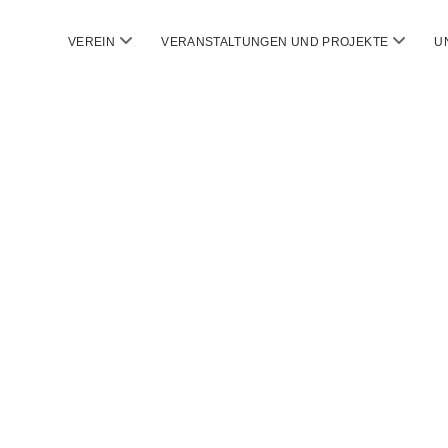
Menü
Menü
VEREIN
VERANSTALTUNGEN UND PROJEKTE
U
öffnen
öffnen