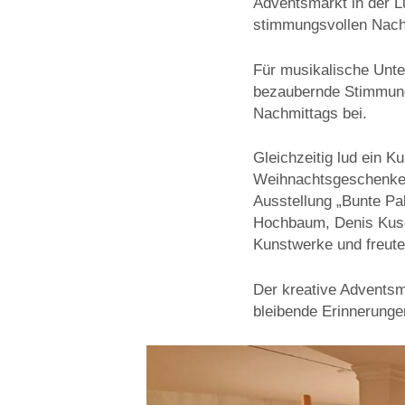
Adventsmarkt in der L
stimmungsvollen Nachmi
Für musikalische Unter
bezaubernde Stimmung
Nachmittags bei.
Gleichzeitig lud ein 
Weihnachtsgeschenke 
Ausstellung „Bunte Pa
Hochbaum, Denis Kusch
Kunstwerke und freuten
Der kreative Adventsma
bleibende Erinnerungen