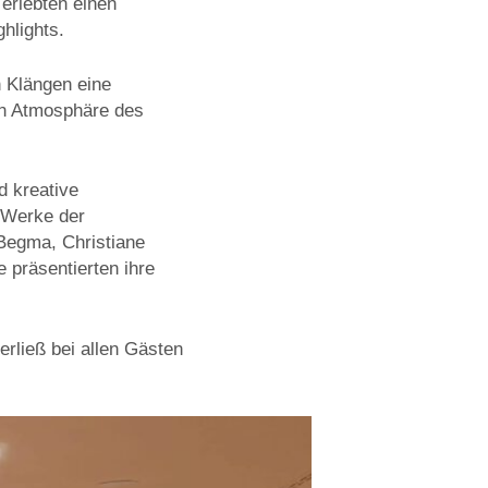
erlebten einen
hlights.
n Klängen eine
en Atmosphäre des
d kreative
 Werke der
 Begma, Christiane
präsentierten ihre
erließ bei allen Gästen