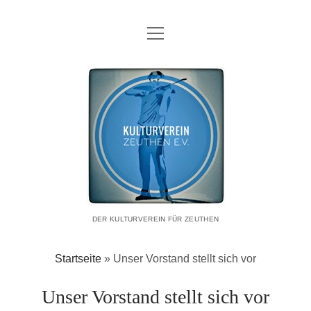
Menü
Menü
VEREIN
öffnen
öffnen
WAS
Menü
VERANSTALTUNGEN UND PROJEKTE
Kulturverein
öffnen
WER
AKTUELL
UNSERE KÜNSTLER:INNEN
Zeuthen
VORSTAND
RÜCKBLICK
DATENSCHUTZERKLÄRUNG
MITGLIEDSCHAFT
e.V.
VERANSTALTUNGEN IN DER REGION
IMPRESSUM
SPENDEN
KONTAKT
KOOPERATIONSPARTNER
DER KULTURVEREIN FÜR ZEUTHEN
Startseite
»
Unser Vorstand stellt sich vor
Unser Vorstand stellt sich vor