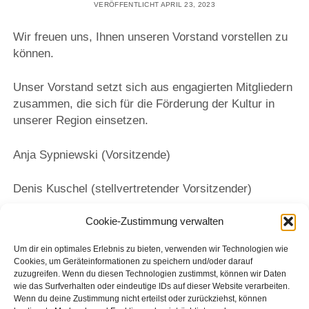
VERÖFFENTLICHT APRIL 23, 2023
Wir freuen uns, Ihnen unseren Vorstand vorstellen zu
können.
Unser Vorstand setzt sich aus engagierten Mitgliedern
zusammen, die sich für die Förderung der Kultur in
unserer Region einsetzen.
Anja Sypniewski (Vorsitzende)
Denis Kuschel (stellvertretender Vorsitzender)
Cookie-Zustimmung verwalten
Steffen Lormes-Enge (Schatzmeister)
Um dir ein optimales Erlebnis zu bieten, verwenden wir Technologien wie
Gemeinsam setzen sich alle Vorstandsmitglieder dafür
Cookies, um Geräteinformationen zu speichern und/oder darauf
ein, dass der Kulturverein auch in Zukunft ein
zuzugreifen. Wenn du diesen Technologien zustimmst, können wir Daten
wie das Surfverhalten oder eindeutige IDs auf dieser Website verarbeiten.
wichtiger Bestandteil des kulturellen Lebens in unserer
Wenn du deine Zustimmung nicht erteilst oder zurückziehst, können
Region bleibt. Wir freuen uns über jedes neue Mitglied