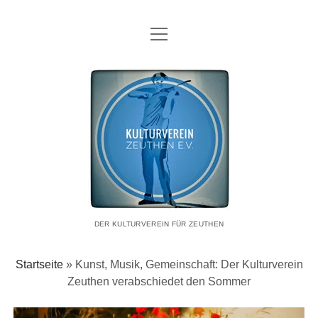
Menü
Menü
VEREIN
öffnen
öffnen
WAS
Menü
VERANSTALTUNGEN UND PROJEKTE
Kulturverein
öffnen
WER
AKTUELL
UNSERE KÜNSTLER:INNEN
Zeuthen
VORSTAND
RÜCKBLICK
DATENSCHUTZERKLÄRUNG
MITGLIEDSCHAFT
e.V.
VERANSTALTUNGEN IN DER REGION
IMPRESSUM
SPENDEN
KONTAKT
KOOPERATIONSPARTNER
DER KULTURVEREIN FÜR ZEUTHEN
Startseite
»
Kunst, Musik, Gemeinschaft: Der Kulturverein
Zeuthen verabschiedet den Sommer