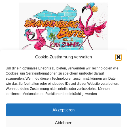
Cookie-Zustimmung verwalten
Um dir ein optimales Erlebnis zu bieten, verwenden wir Technologien wie
Dance Battle in Zeuthen – Sei dabei!
Cookies, um Geräteinformationen zu speichern und/oder darauf
VERÖFFENTLICHT AUGUST 4, 2026
zuzugreifen. Wenn du diesen Technologien zustimmst, können wir Daten
wie das Surfverhalten oder eindeutige IDs auf dieser Website verarbeiten.
Wenn du deine Zustimmung nicht erteilst oder zurückziehst, können
Samstag, 12. September 2026, Mehrzweckhalle
bestimmte Merkmale und Funktionen beeinträchtigt werden.
Zeuthen (Außenbereich), Schulstraße 6 Am 12.
September 2026 bietet der Kulturverein Zeuthen e.V.
Akzeptieren
eine Bühne für ein spektakuläres Battle! Freut…
Ablehnen