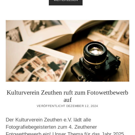
IN
ZEUTHEN
–
EIN
VORWEIHNACHTLICHES
ERLEBNIS
FÜR
DIE
GANZE
FAMILIE
Kulturverein Zeuthen ruft zum Fotowettbewerb
auf
VERÖFFENTLICHT DEZEMBER 12, 2024
Der Kulturverein Zeuthen e.V. lädt alle
Fotografiebegeisterten zum 4. Zeuthener
Fotowettbewerb ein! Unser Thema für das Jahr 2025