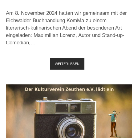
Am 8. November 2024 hatten wir gemeinsam mit der
Eichwalder Buchhandlung KomMa zu einem
literarisch-kulinarischen Abend der besonderen Art
eingeladen: Maximilian Lorenz, Autor und Stand-up-
Comedian,…
LECKER,
WEITERLESEN
AMÜSANT
UND
FEUCHTFRÖHLICH
–
AUTOREN-
LESUNG
MIT
WEINVERKOSTUNG