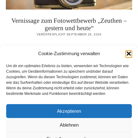
Vernissage zum Fotowettbewerb „Zeuthen –
gestern und heute“
VERÖFFENTLICHT SEPTEMBER 26, 2024
Unser Kulturverein hatte für den 13. September 2024
Cookie-Zustimmung verwalten
zur festlichen Vernissage der diesjährigen
Fotoausstellung im Bürgerhaus Zeuthen eingeladen.
Um dir ein optimales Erlebnis zu bieten, verwenden wir Technologien wie
Im Mittelpunkt stand der Fotowettbewerb, den wir…
Cookies, um Geräteinformationen zu speichern und/oder darauf
zuzugreifen. Wenn du diesen Technologien zustimmst, können wir Daten
wie das Surfverhalten oder eindeutige IDs auf dieser Website verarbeiten.
Wenn du deine Zustimmung nicht erteilst oder zurückziehst, können
VERNISSAGE
WEITERLESEN
bestimmte Merkmale und Funktionen beeinträchtigt werden.
ZUM
FOTOWETTBEWERB
„ZEUTHEN
Akzeptieren
–
GESTERN
Ablehnen
UND
Seitennummerierung
Zurück
1
2
3
Nächster
HEUTE“