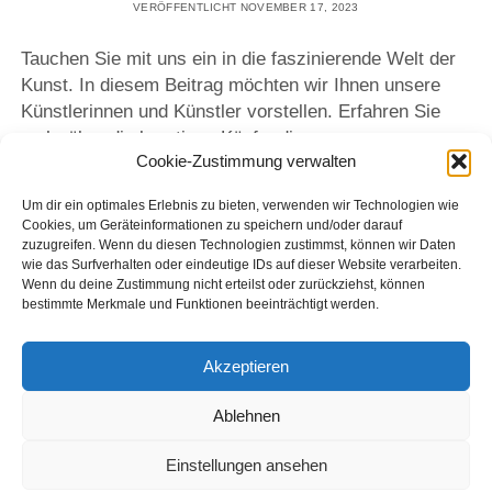
VERÖFFENTLICHT NOVEMBER 17, 2023
Tauchen Sie mit uns ein in die faszinierende Welt der
Kunst. In diesem Beitrag möchten wir Ihnen unsere
Künstlerinnen und Künstler vorstellen. Erfahren Sie
mehr über die kreativen Köpfe, die unsere
Cookie-Zustimmung verwalten
Gemeinschaft bereichern und mit ihren einzigartigen
Werken begeistern. Lassen Sie sich von der Vielfalt
Um dir ein optimales Erlebnis zu bieten, verwenden wir Technologien wie
und Originalität unserer Künstlerinnen und Künstler
Cookies, um Geräteinformationen zu speichern und/oder darauf
inspirieren – eine Reise durch die Kunstlandschaft
zuzugreifen. Wenn du diesen Technologien zustimmst, können wir Daten
wie das Surfverhalten oder eindeutige IDs auf dieser Website verarbeiten.
unseres Vereins erwartet sie.
Wenn du deine Zustimmung nicht erteilst oder zurückziehst, können
bestimmte Merkmale und Funktionen beeinträchtigt werden.
Diese Kategorie wird aktuell überarbeitet.
I
n Kürze
werden wir weitere Portraits veröffentlichen.
Akzeptieren
Ablehnen
KATEGORIEN:
Unsere Künstler:innen
Einstellungen ansehen