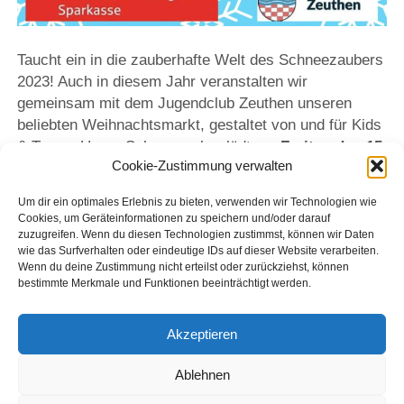
Taucht ein in die zauberhafte Welt des Schneezaubers
2023! Auch in diesem Jahr veranstalten wir
gemeinsam mit dem Jugendclub Zeuthen unseren
beliebten Weihnachtsmarkt, gestaltet von und für Kids
& Teens. Unser Schneezauber lädt am
Freitag den 15.
Cookie-Zustimmung verwalten
Dezember 2023 ab 15:00
Uhr zu einem wunderbaren
Nachmittag. Euch erwarten kreative Mitmach-
Um dir ein optimales Erlebnis zu bieten, verwenden wir Technologien wie
Angebote, ein buntes Bühnenprogramm und
Cookies, um Geräteinformationen zu speichern und/oder darauf
weihnachtliche Leckereien. Freut Euch auf ein
zuzugreifen. Wenn du diesen Technologien zustimmst, können wir Daten
wie das Surfverhalten oder eindeutige IDs auf dieser Website verarbeiten.
vorweihnachtliches Erlebnis für die ganze Familie!
Wenn du deine Zustimmung nicht erteilst oder zurückziehst, können
bestimmte Merkmale und Funktionen beeinträchtigt werden.
Jugendclub Zeuthen – Dorfstraße 12 – 15738
Zeuthen
Akzeptieren
Ablehnen