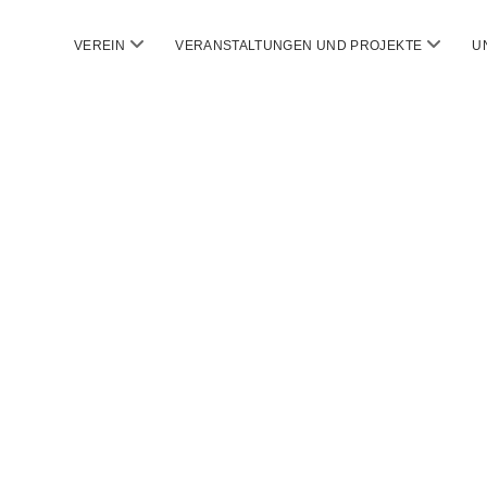
Menü
Menü
VEREIN
VERANSTALTUNGEN UND PROJEKTE
U
öffnen
öffnen